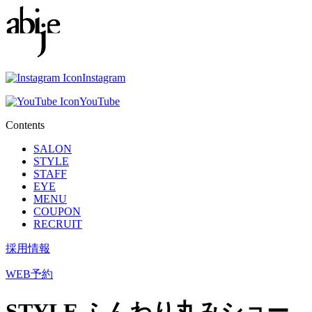
Instagram
YouTube
Contents
SALON
STYLE
STAFF
EYE
MENU
COUPON
RECRUIT
採用情報
WEB予約
STYLE
ふんわり丸みショー