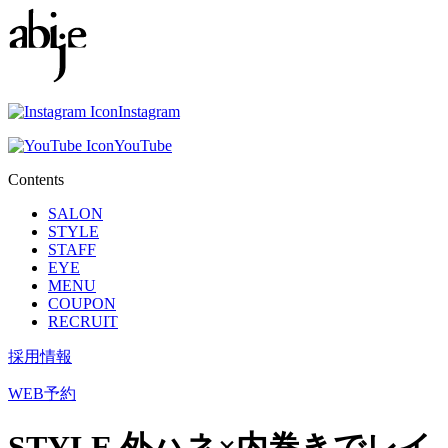
Instagram
YouTube
Contents
SALON
STYLE
STAFF
EYE
MENU
COUPON
RECRUIT
採用情報
WEB予約
STYLE
外ハネ×内巻きでレイ