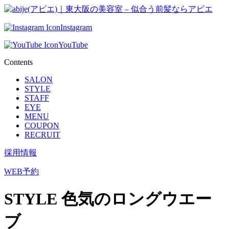
Instagram
YouTube
Contents
SALON
STYLE
STAFF
EYE
MENU
COUPON
RECRUIT
採用情報
WEB予約
STYLE
色気のロングウエー
ブ