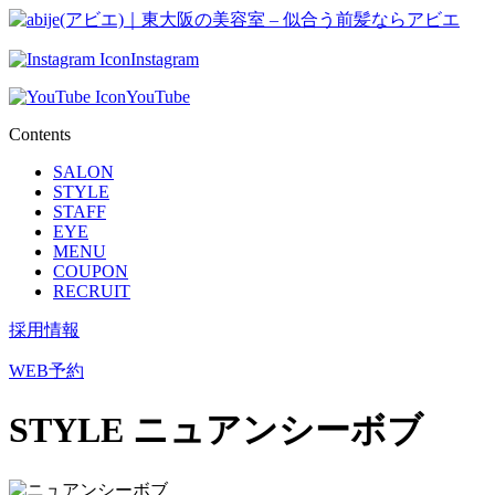
Instagram
YouTube
Contents
SALON
STYLE
STAFF
EYE
MENU
COUPON
RECRUIT
採用情報
WEB予約
STYLE
ニュアンシーボブ