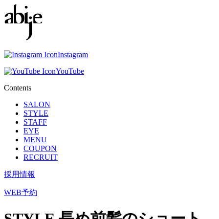
Instagram
YouTube
Contents
SALON
STYLE
STAFF
EYE
MENU
COUPON
RECRUIT
採用情報
WEB予約
STYLE
長め前髪のショート